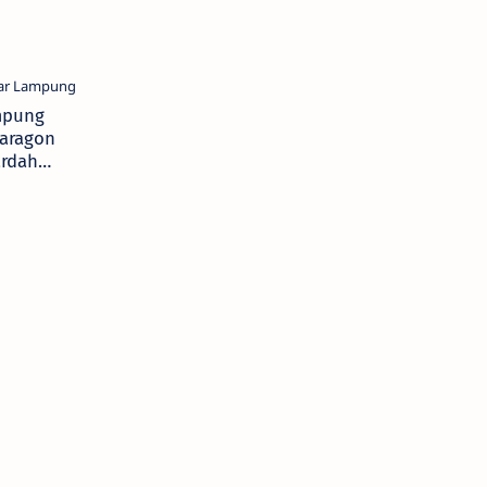
mpung
Paragon
ardah
pert &
ty