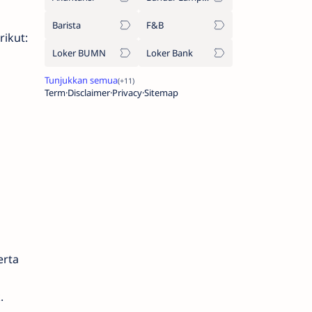
Barista
F&B
rikut:
Loker BUMN
Loker Bank
Term
Disclaimer
Privacy
Sitemap
erta
.