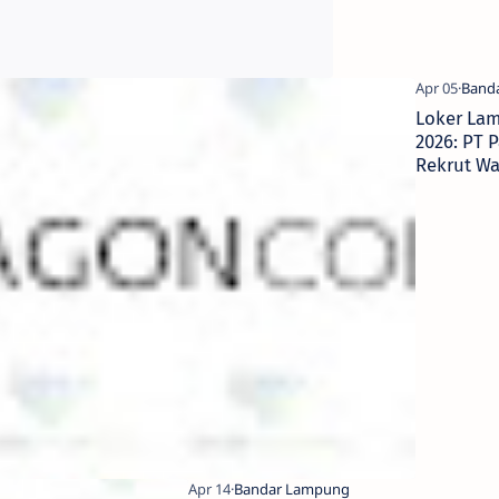
Loker La
2026: PT 
Rekrut W
Beauty Ex
OMG Beau
Advisor