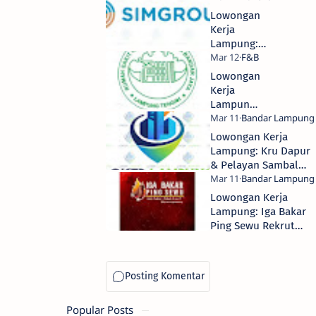
Lowongan
Kerja
Lampung:
SIMGROUP
Rekrut
Lowongan
Verifikator
Kerja
Lapangan
Lampung
SMA/SMK
Tengah:
Juru
Lowongan Kerja
Masak RSI
Lampung: Kru Dapur
Asy-Syifaa
& Pelayan Sambal
2026
Seruit Buk Isah
Lowongan Kerja
Lampung: Iga Bakar
Ping Sewu Rekrut
Tim Baru 2026
Popular Posts