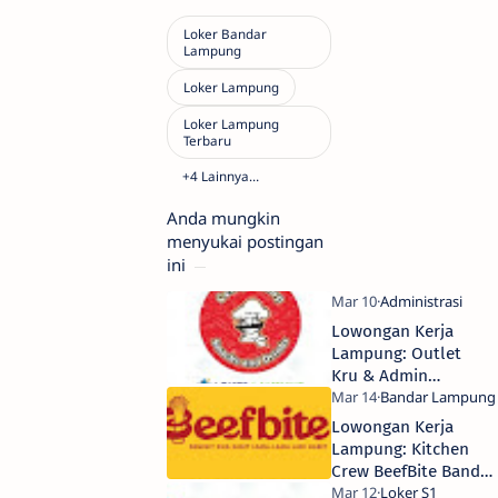
Anda mungkin
menyukai postingan
ini
Lowongan Kerja
Lampung: Outlet
Kru & Admin
Celup Celup
Snacks 2026
Lowongan Kerja
Lampung: Kitchen
Crew BeefBite Bandar
Lampung