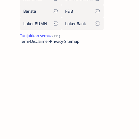
Barista
F&B
Loker BUMN
Loker Bank
Term
Disclaimer
Privacy
Sitemap