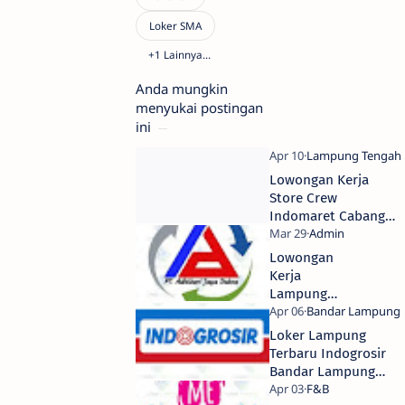
Anda mungkin
menyukai postingan
ini
Lowongan Kerja
Store Crew
Indomaret Cabang
Bandar Lampung
Terbaru 2026
Lowongan
Kerja
Lampung
Terbaru
2026: PT
Loker Lampung
Adhikari
Terbaru Indogrosir
Jaya Daksa
Bandar Lampung
Rekrut
2026
Kreator