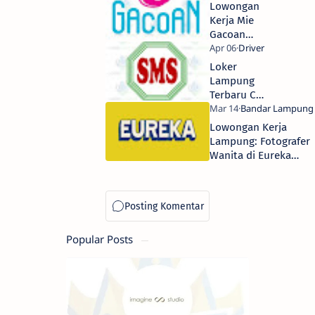
Lowongan
Digital,
Kerja Mie
Keuangan,
Gacoan
& IT
Lampung
Support
Selatan
Loker
Terbaru
Lampung
2026: Crew
Terbaru CV
Outlet
Sumber
(SMA/SMK)
Makmur
Lowongan Kerja
Sentosa
Lampung: Fotografer
Metro
Wanita di Eureka
2026:
Studio Kemiling
Sales, &
Sopir
Popular Posts